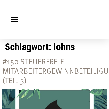
Steuerberater gesucht?
Auf Jobsuche?
Schlagwort:
lohns
#150 STEUERFREIE
MITARBEITERGEWINNBETEILIG
(TEIL 3)