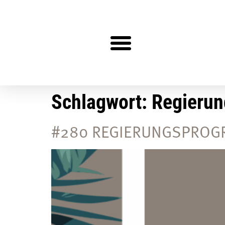
Steuerberater gesucht?
Schlagwort:
Regieru
#280 REGIERUNGSPROGRA