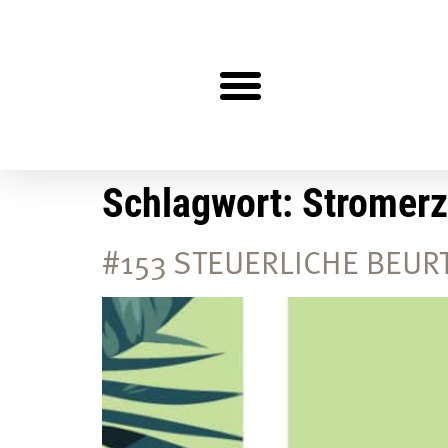
Steuerberater gesucht?
Schlagwort:
Stromer
#153 STEUERLICHE BEU