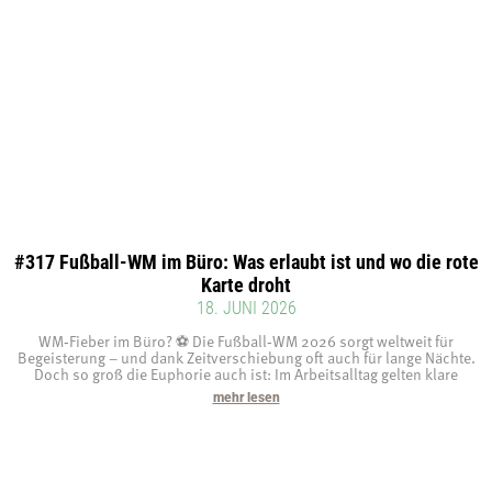
#317 Fußball-WM im Büro: Was erlaubt ist und wo die rote
Karte droht
18. JUNI 2026
WM‑Fieber im Büro? ⚽ Die Fußball‑WM 2026 sorgt weltweit für
Begeisterung – und dank Zeitverschiebung oft auch für lange Nächte.
Doch so groß die Euphorie auch ist: Im Arbeitsalltag gelten klare
mehr lesen