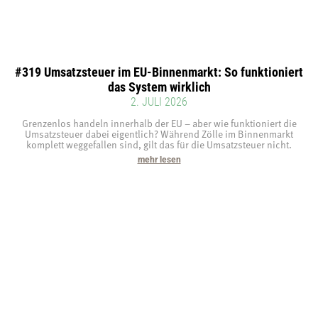
#319 Umsatzsteuer im EU-Binnenmarkt: So funktioniert
das System wirklich
2. JULI 2026
Grenzenlos handeln innerhalb der EU – aber wie funktioniert die
Umsatzsteuer dabei eigentlich? Während Zölle im Binnenmarkt
komplett weggefallen sind, gilt das für die Umsatzsteuer nicht.
mehr lesen