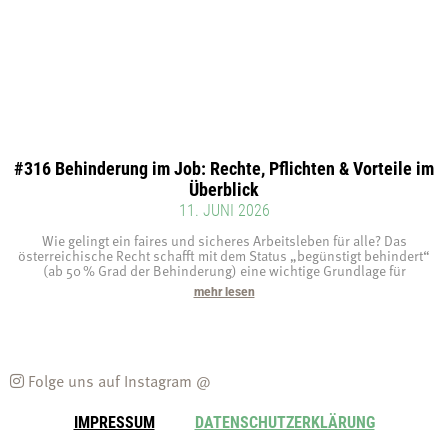
#316 Behinderung im Job: Rechte, Pflichten & Vorteile im
Überblick
11. JUNI 2026
Wie gelingt ein faires und sicheres Arbeitsleben für alle? Das
österreichische Recht schafft mit dem Status „begünstigt behindert“
(ab 50 % Grad der Behinderung) eine wichtige Grundlage für
mehr lesen
Folge uns auf Instagram @
IMPRESSUM
DATENSCHUTZERKLÄRUNG