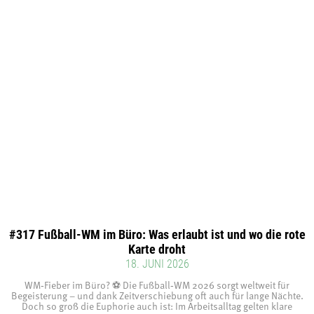
#317 Fußball-WM im Büro: Was erlaubt ist und wo die rote
Karte droht
18. JUNI 2026
WM‑Fieber im Büro? ⚽ Die Fußball‑WM 2026 sorgt weltweit für
Begeisterung – und dank Zeitverschiebung oft auch für lange Nächte.
Doch so groß die Euphorie auch ist: Im Arbeitsalltag gelten klare