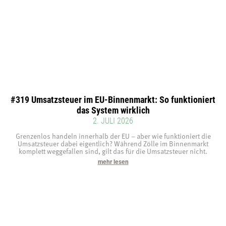
#319 Umsatzsteuer im EU-Binnenmarkt: So funktioniert
das System wirklich
2. JULI 2026
Grenzenlos handeln innerhalb der EU – aber wie funktioniert die
Umsatzsteuer dabei eigentlich? Während Zölle im Binnenmarkt
komplett weggefallen sind, gilt das für die Umsatzsteuer nicht.
mehr lesen