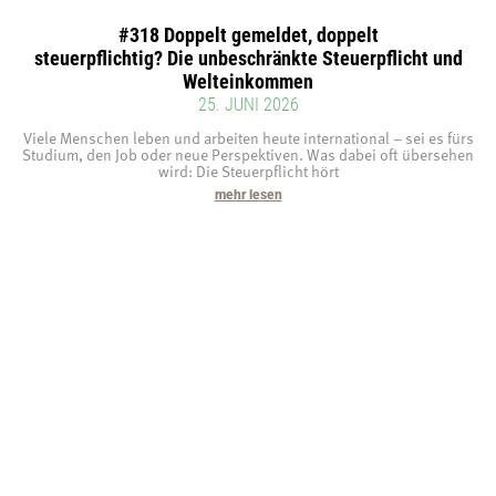
#318 Doppelt gemeldet, doppelt
steuerpflichtig? Die unbeschränkte Steuerpflicht und
Welteinkommen
25. JUNI 2026
Viele Menschen leben und arbeiten heute international – sei es fürs
Studium, den Job oder neue Perspektiven. Was dabei oft übersehen
wird: Die Steuerpflicht hört
mehr lesen