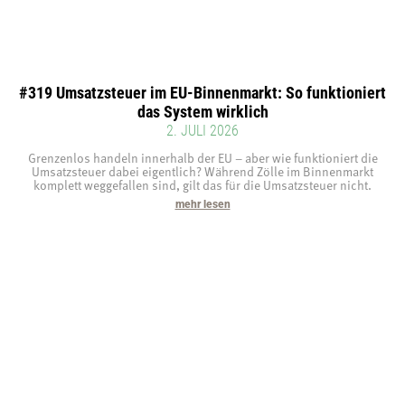
#319 Umsatzsteuer im EU-Binnenmarkt: So funktioniert
das System wirklich
2. JULI 2026
Grenzenlos handeln innerhalb der EU – aber wie funktioniert die
Umsatzsteuer dabei eigentlich? Während Zölle im Binnenmarkt
komplett weggefallen sind, gilt das für die Umsatzsteuer nicht.
mehr lesen