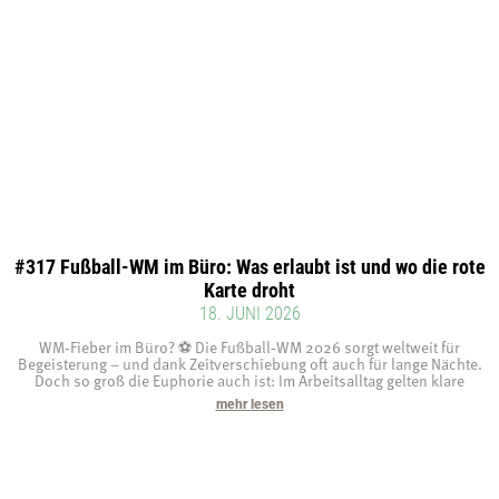
#317 Fußball-WM im Büro: Was erlaubt ist und wo die rote
Karte droht
18. JUNI 2026
WM‑Fieber im Büro? ⚽ Die Fußball‑WM 2026 sorgt weltweit für
Begeisterung – und dank Zeitverschiebung oft auch für lange Nächte.
Doch so groß die Euphorie auch ist: Im Arbeitsalltag gelten klare
mehr lesen