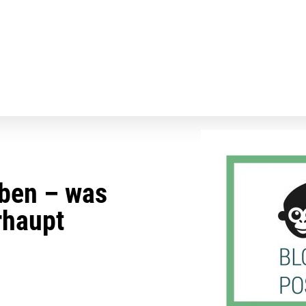
ben – was
rhaupt