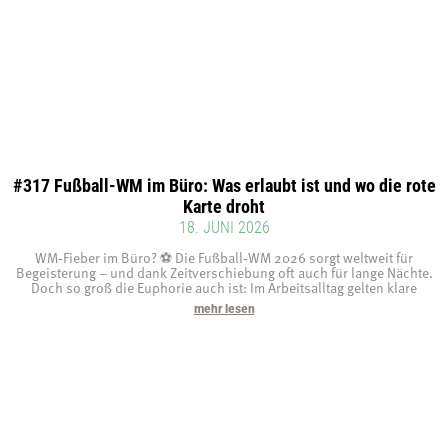
#317 Fußball-WM im Büro: Was erlaubt ist und wo die rote
Karte droht
18. JUNI 2026
WM‑Fieber im Büro? ⚽ Die Fußball‑WM 2026 sorgt weltweit für
Begeisterung – und dank Zeitverschiebung oft auch für lange Nächte.
Doch so groß die Euphorie auch ist: Im Arbeitsalltag gelten klare
mehr lesen