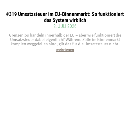
#319 Umsatzsteuer im EU-Binnenmarkt: So funktioniert
das System wirklich
2. JULI 2026
Grenzenlos handeln innerhalb der EU – aber wie funktioniert die
Umsatzsteuer dabei eigentlich? Während Zölle im Binnenmarkt
komplett weggefallen sind, gilt das für die Umsatzsteuer nicht.
mehr lesen