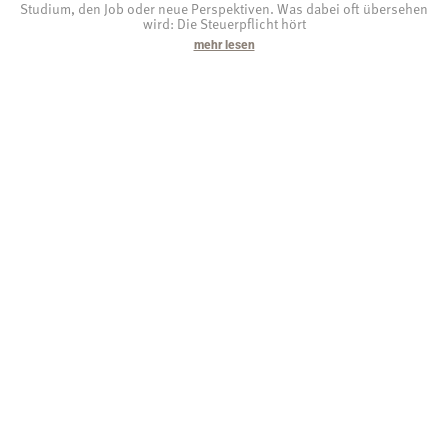
Studium, den Job oder neue Perspektiven. Was dabei oft übersehen
wird: Die Steuerpflicht hört
mehr lesen