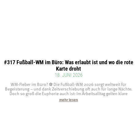
#317 Fußball-WM im Büro: Was erlaubt ist und wo die rote
Karte droht
18. JUNI 2026
WM‑Fieber im Büro? ⚽ Die Fußball‑WM 2026 sorgt weltweit für
Begeisterung – und dank Zeitverschiebung oft auch für lange Nächte.
Doch so groß die Euphorie auch ist: Im Arbeitsalltag gelten klare
mehr lesen