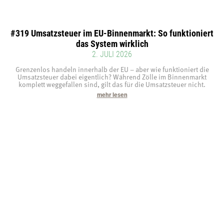
#319 Umsatzsteuer im EU-Binnenmarkt: So funktioniert
das System wirklich
2. JULI 2026
Grenzenlos handeln innerhalb der EU – aber wie funktioniert die
Umsatzsteuer dabei eigentlich? Während Zölle im Binnenmarkt
komplett weggefallen sind, gilt das für die Umsatzsteuer nicht.
mehr lesen