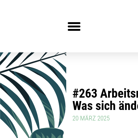
Steuerberater gesucht?
#263 Arbeits
Was sich ände
20 MÄRZ 2025