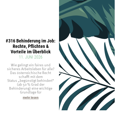
#316 Behinderung im Job:
Rechte, Pflichten &
Vorteile im Überblick
11. JUNI 2026
Wie gelingt ein faires und
sicheres Arbeitsleben für alle?
Das österreichische Recht
schafft mit dem
Status „begünstigt behindert“
(ab 50 % Grad der
Behinderung) eine wichtige
Grundlage für
mehr lesen