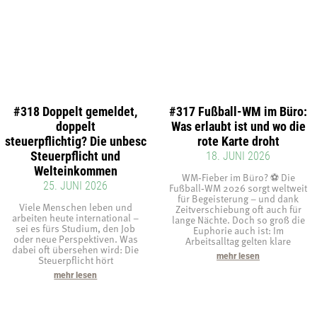
#318 Doppelt gemeldet,
#317 Fußball-WM im Büro:
doppelt
Was erlaubt ist und wo die
steuerpflichtig? Die unbeschränkte
rote Karte droht
Steuerpflicht und
18. JUNI 2026
Welteinkommen
WM‑Fieber im Büro? ⚽ Die
25. JUNI 2026
Fußball‑WM 2026 sorgt weltweit
für Begeisterung – und dank
Viele Menschen leben und
Zeitverschiebung oft auch für
arbeiten heute international –
lange Nächte. Doch so groß die
sei es fürs Studium, den Job
Euphorie auch ist: Im
oder neue Perspektiven. Was
Arbeitsalltag gelten klare
dabei oft übersehen wird: Die
mehr lesen
Steuerpflicht hört
mehr lesen