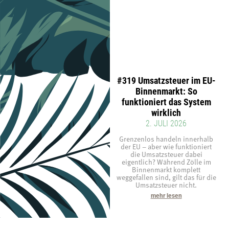
#319 Umsatzsteuer im EU-
Binnenmarkt: So
funktioniert das System
wirklich
2. JULI 2026
Grenzenlos handeln innerhalb
der EU – aber wie funktioniert
die Umsatzsteuer dabei
eigentlich? Während Zölle im
Binnenmarkt komplett
weggefallen sind, gilt das für die
Umsatzsteuer nicht.
mehr lesen