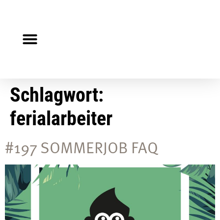
Steuerberater gesucht?
Auf Jobsuche?
Schlagwort:
ferialarbeiter
#197 SOMMERJOB FAQ