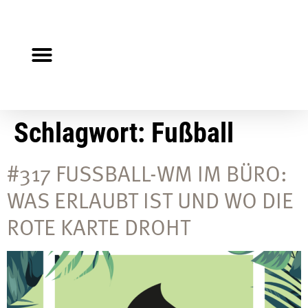
Steuerberater gesucht?
Auf Jobsuche?
Schlagwort:
Fußball
#317 FUSSBALL-WM IM BÜRO: W
AS ERLAUBT IST UND WO DIE R
OTE KARTE DROHT