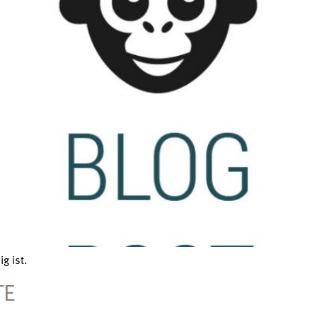
g ist.
TE