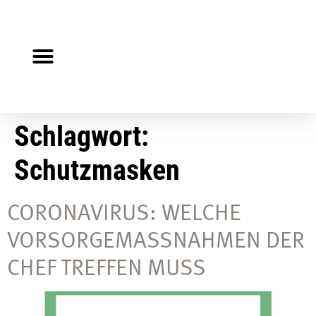
Steuerberater gesucht?
Auf Jobsuche?
Schlagwort:
Schutzmasken
CORONAVIRUS: WELCHE
VORSORGEMASSNAHMEN DER C
HEF TREFFEN MUSS