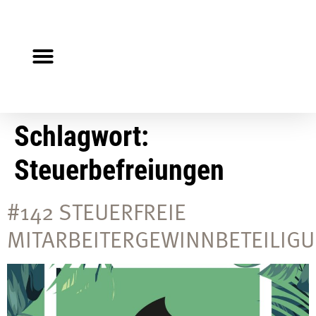
Steuerberater gesucht?
Auf Jobsuche?
Schlagwort:
Steuerbefreiungen
#142 STEUERFREIE
MITARBEITERGEWINNBETEILIG