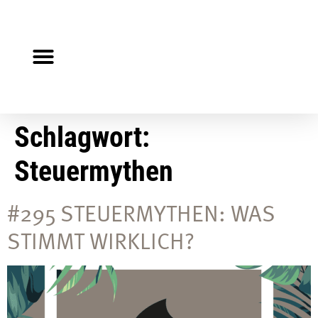
Steuerberater gesucht?
Auf Jobsuche?
Schlagwort:
Steuermythen
#295 STEUERMYTHEN: WAS
STIMMT WIRKLICH?