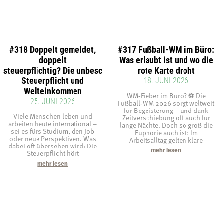
#318 Doppelt gemeldet,
#317 Fußball-WM im Büro:
doppelt
Was erlaubt ist und wo die
steuerpflichtig? Die unbeschränkte
rote Karte droht
Steuerpflicht und
18. JUNI 2026
Welteinkommen
WM‑Fieber im Büro? ⚽ Die
25. JUNI 2026
Fußball‑WM 2026 sorgt weltweit
für Begeisterung – und dank
Viele Menschen leben und
Zeitverschiebung oft auch für
arbeiten heute international –
lange Nächte. Doch so groß die
sei es fürs Studium, den Job
Euphorie auch ist: Im
oder neue Perspektiven. Was
Arbeitsalltag gelten klare
dabei oft übersehen wird: Die
mehr lesen
Steuerpflicht hört
mehr lesen