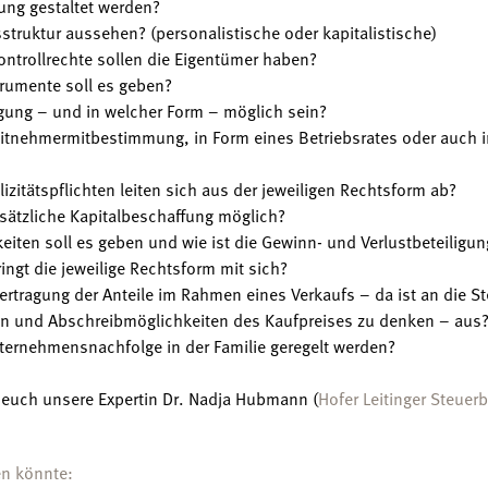
ung gestaltet werden?
struktur aussehen? (personalistische oder kapitalistische)
ntrollrechte sollen die Eigentümer haben?
umente soll es geben?
ligung – und in welcher Form – möglich sein?
eitnehmermitbestimmung, in Form eines Betriebsrates oder auch
zitätspflichten leiten sich aus der jeweiligen Rechtsform ab?
usätzliche Kapitalbeschaffung möglich?
ten soll es geben und wie ist die Gewinn- und Verlustbeteiligun
ngt die jeweilige Rechtsform mit sich?
ertragung der Anteile im Rahmen eines Verkaufs – da ist an die S
en und Abschreibmöglichkeiten des Kaufpreises zu denken – aus
ternehmensnachfolge in der Familie geregelt werden?
t euch unsere Expertin Dr. Nadja Hubmann (
Hofer Leitinger Steuer
en könnte: