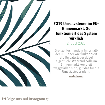
#319 Umsatzsteuer im EU-
Binnenmarkt: So
funktioniert das System
wirklich
2. JULI 2026
Grenzenlos handeln innerhalb
der EU – aber wie funktioniert
die Umsatzsteuer dabei
eigentlich? Während Zölle im
Binnenmarkt komplett
weggefallen sind, gilt das für die
Umsatzsteuer nicht.
mehr lesen
Folge uns auf Instagram @