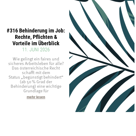
#316 Behinderung im Job:
Rechte, Pflichten &
Vorteile im Überblick
11. JUNI 2026
Wie gelingt ein faires und
sicheres Arbeitsleben für alle?
Das österreichische Recht
schafft mit dem
Status „begünstigt behindert“
(ab 50 % Grad der
Behinderung) eine wichtige
Grundlage für
mehr lesen