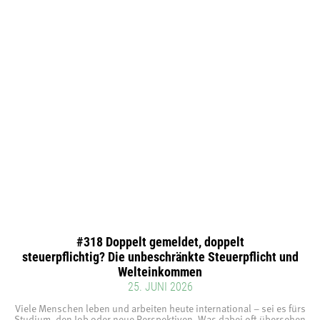
#318 Doppelt gemeldet, doppelt
steuerpflichtig? Die unbeschränkte Steuerpflicht und
Welteinkommen
25. JUNI 2026
Viele Menschen leben und arbeiten heute international – sei es fürs
Studium, den Job oder neue Perspektiven. Was dabei oft übersehen