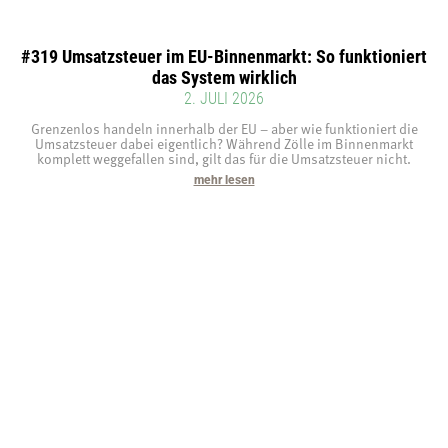
#319 Umsatzsteuer im EU-Binnenmarkt: So funktioniert
das System wirklich
2. JULI 2026
Grenzenlos handeln innerhalb der EU – aber wie funktioniert die
Umsatzsteuer dabei eigentlich? Während Zölle im Binnenmarkt
komplett weggefallen sind, gilt das für die Umsatzsteuer nicht.
mehr lesen