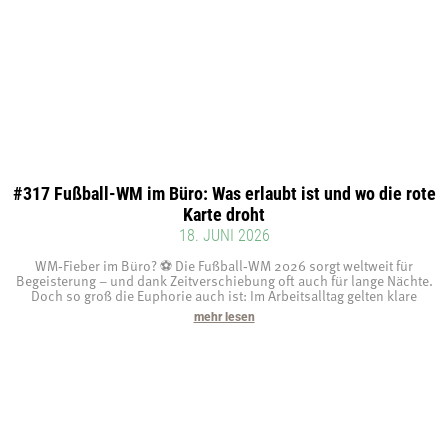
#317 Fußball-WM im Büro: Was erlaubt ist und wo die rote
Karte droht
18. JUNI 2026
WM‑Fieber im Büro? ⚽ Die Fußball‑WM 2026 sorgt weltweit für
Begeisterung – und dank Zeitverschiebung oft auch für lange Nächte.
Doch so groß die Euphorie auch ist: Im Arbeitsalltag gelten klare
mehr lesen