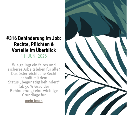
#316 Behinderung im Job:
Rechte, Pflichten &
Vorteile im Überblick
11. JUNI 2026
Wie gelingt ein faires und
sicheres Arbeitsleben für alle?
Das österreichische Recht
schafft mit dem
Status „begünstigt behindert“
(ab 50 % Grad der
Behinderung) eine wichtige
Grundlage für
mehr lesen