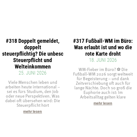
#318 Doppelt gemeldet,
#317 Fußball-WM im Büro:
doppelt
Was erlaubt ist und wo die
steuerpflichtig? Die unbeschränkte
rote Karte droht
Steuerpflicht und
18. JUNI 2026
Welteinkommen
WM‑Fieber im Büro? ⚽ Die
25. JUNI 2026
Fußball‑WM 2026 sorgt weltweit
für Begeisterung – und dank
Viele Menschen leben und
Zeitverschiebung oft auch für
arbeiten heute international –
lange Nächte. Doch so groß die
sei es fürs Studium, den Job
Euphorie auch ist: Im
oder neue Perspektiven. Was
Arbeitsalltag gelten klare
dabei oft übersehen wird: Die
mehr lesen
Steuerpflicht hört
mehr lesen