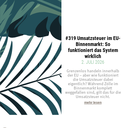
#319 Umsatzsteuer im EU-
Binnenmarkt: So
funktioniert das System
wirklich
2. JULI 2026
Grenzenlos handeln innerhalb
der EU – aber wie funktioniert
die Umsatzsteuer dabei
eigentlich? Während Zölle im
Binnenmarkt komplett
weggefallen sind, gilt das für die
Umsatzsteuer nicht.
mehr lesen