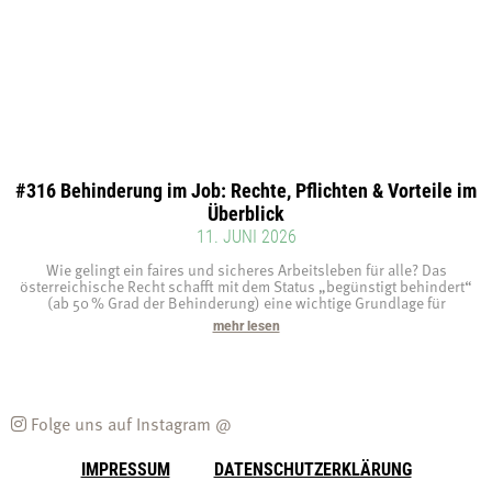
#316 Behinderung im Job: Rechte, Pflichten & Vorteile im
Überblick
11. JUNI 2026
Wie gelingt ein faires und sicheres Arbeitsleben für alle? Das
österreichische Recht schafft mit dem Status „begünstigt behindert“
(ab 50 % Grad der Behinderung) eine wichtige Grundlage für
mehr lesen
Folge uns auf Instagram @
IMPRESSUM
DATENSCHUTZERKLÄRUNG