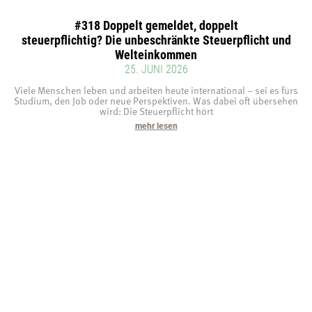
#318 Doppelt gemeldet, doppelt
steuerpflichtig? Die unbeschränkte Steuerpflicht und
Welteinkommen
25. JUNI 2026
Viele Menschen leben und arbeiten heute international – sei es fürs
Studium, den Job oder neue Perspektiven. Was dabei oft übersehen
wird: Die Steuerpflicht hört
mehr lesen