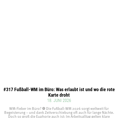
#317 Fußball-WM im Büro: Was erlaubt ist und wo die rote
Karte droht
18. JUNI 2026
WM‑Fieber im Büro? ⚽ Die Fußball‑WM 2026 sorgt weltweit für
Begeisterung – und dank Zeitverschiebung oft auch für lange Nächte.
Doch so groß die Euphorie auch ist: Im Arbeitsalltag gelten klare