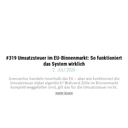
#319 Umsatzsteuer im EU-Binnenmarkt: So funktioniert
das System wirklich
2. JULI 2026
Grenzenlos handeln innerhalb der EU – aber wie funktioniert die
Umsatzsteuer dabei eigentlich? Während Zölle im Binnenmarkt
komplett weggefallen sind, gilt das für die Umsatzsteuer nicht.
mehr lesen