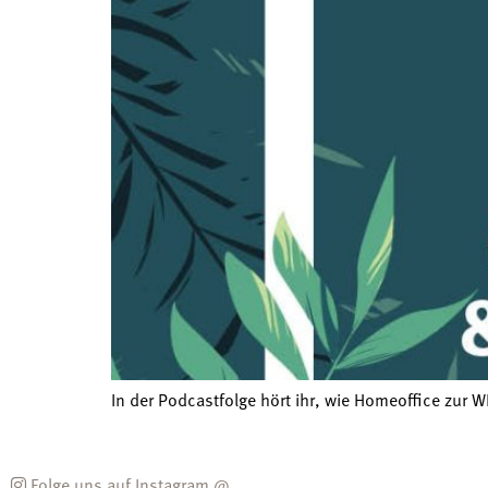
In der Podcastfolge hört ihr, wie Homeoffice zur W
Folge uns auf Instagram @