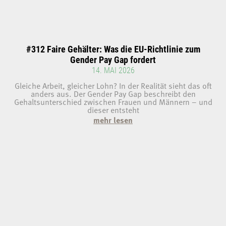
#312 Faire Gehälter: Was die EU-Richtlinie zum
Gender Pay Gap fordert
14. MAI 2026
Gleiche Arbeit, gleicher Lohn? In der Realität sieht das oft
anders aus. Der Gender Pay Gap beschreibt den
Gehaltsunterschied zwischen Frauen und Männern – und
dieser entsteht
mehr lesen