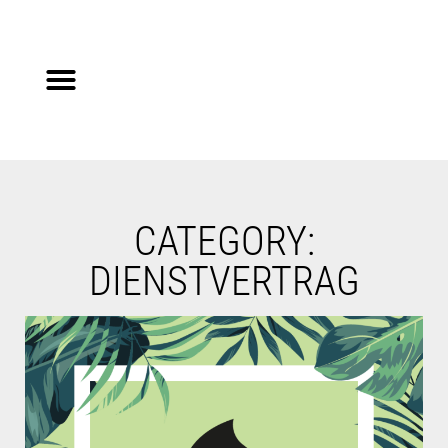
Steuerberater gesucht?
Auf Jobsuche?
CATEGORY:
DIENSTVERTRAG