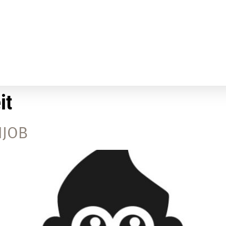
it
NJOB