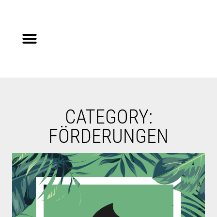
Steuerberater gesucht?
Auf Jobsuche?
CATEGORY:
FÖRDERUNGEN