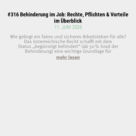
#316 Behinderung im Job: Rechte, Pflichten & Vorteile
im Überblick
11. JUNI 2026
Wie gelingt ein faires und sicheres Arbeitsleben für alle?
Das österreichische Recht schafft mit dem
Status „begünstigt behindert“ (ab 50 % Grad der
Behinderung) eine wichtige Grundlage für
mehr lesen